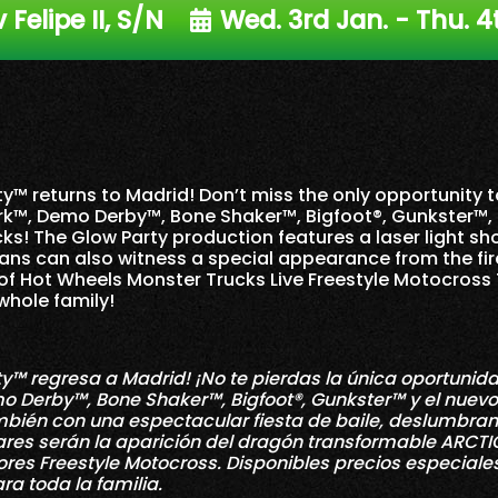
 Felipe II, S/N
Wed. 3rd Jan. - Thu. 4
y™ returns to Madrid! Don’t miss the only opportunity 
rk™, Demo Derby™, Bone Shaker™, Bigfoot®, Gunkster™,
ks! The Glow Party production features a laser light sh
ans can also witness a special appearance from the fir
f Hot Wheels Monster Trucks Live Freestyle Motocross Te
whole family!
ty™ regresa a Madrid! ¡No te pierdas la única oportunid
mo Derby™, Bone Shaker™, Bigfoot®, Gunkster™ y el nuev
bién con una espectacular fiesta de baile, deslumbrant
res serán la aparición del dragón transformable ARCT
dores Freestyle Motocross. Disponibles precios especial
a toda la familia.