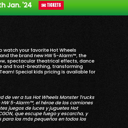
th Jan. '24
TICKETS
to watch your favorite Hot Wheels
 and the brand new HW 5-Alarm™, the
ow, spectacular theatrical effects, dance
e and frost-breathing, transforming
am! Special kids pricing is available for
ad de ver a tus Hot Wheels Monster Trucks
o HW 5-Alarm™, el héroe de los camiones
es juegos de luces y juguetes Hot
ICGON, que escupe fuego y escarcha, y
es para los más pequeños en todos los