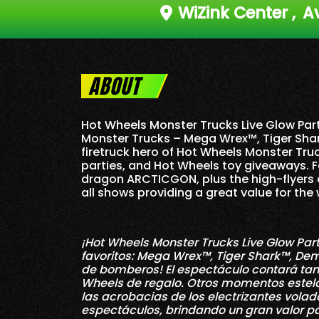
WiZink Center
,
Av
ABOUT
Hot Wheels Monster Trucks Live Glow Part
Monster Trucks – Mega Wrex™, Tiger Sha
firetruck hero of Hot Wheels Monster Truc
parties, and Hot Wheels toy giveaways. F
dragon ARCTICGON, plus the high-flyers o
all shows providing a great value for the 
¡Hot Wheels Monster Trucks Live Glow Par
favoritos: Mega Wrex™, Tiger Shark™, De
de bomberos! El espectáculo contará tam
Wheels de regalo. Otros momentos estela
las acrobacias de los electrizantes vola
espectáculos, brindando un gran valor par